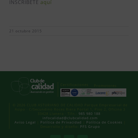
INSCRÍBETE
aquí
21 octubre 2015
Certificaciones
Promotores
© 2026 CLUB ASTURIANO DE CALIDAD Parque Empresarial de
Asipo · C/Secundino Roces Riera Portal 1, Piso 2, Oficina 3
33428 Llanera · Tlfn.:
985 980 188
·
infocalidad@clubcalidad.com
Aviso Legal
|
Política de Privacidad
|
Política de Cookies
|
Desarrollo y diseño:
PFS Grupo