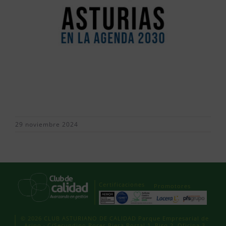
29 noviembre 2024
Certificaciones
Promotores
© 2026 CLUB ASTURIANO DE CALIDAD Parque Empresarial de
Asipo · C/Secundino Roces Riera Portal 1, Piso 2, Oficina 3