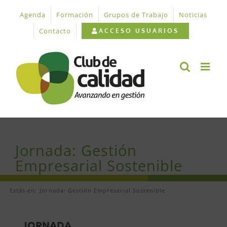
Saltar
Agenda
Formación
Grupos de Trabajo
Noticias
al
contenido
Contacto
ACCESO USUARIOS
Jornada: Gestión
Empresarial Sostenible
Estás en:
Jornada: Gestión Empresarial Sostenible
JORNADA