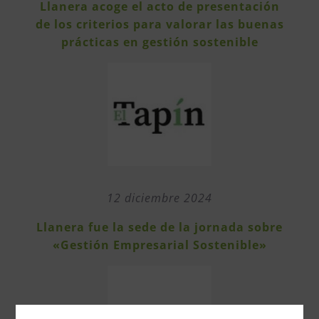
Llanera acoge el acto de presentación
de los criterios para valorar las buenas
prácticas en gestión sostenible
12 diciembre 2024
Llanera fue la sede de la jornada sobre
«Gestión Empresarial Sostenible»