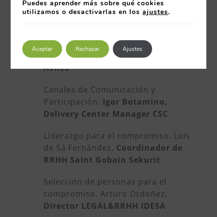
Puedes aprender más sobre qué cookies
Gestión del Compromiso
utilizamos o desactivarlas en los
ajustes
.
La Comunicación Interna. Clave para
el compromiso.
Juan José Arias, Head
Aceptar
Rechazar
Ajustes
of ArcelorMittal University Campus
Avilés
Canales de Comunicación y
Participación.
Igor Botamino,
Delivery Center Manager CSC
Liderazgo para el compromiso. Luis
de Sá Fernández,
Coordinador de
RRHH Saint Gobain Sekurit
Selección de personas para el
compromiso. Arturo Ordoñez,
Director LEGAL&RRHH IDESA