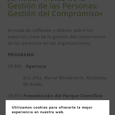
Gestión de las Personas:
Gestión del Compromiso»
Jornada de reflexión y debate sobre los
aspectos clave de la gestión del compromiso
de las personas en las organizaciones.
PROGRAMA:
09:30h
Apertura
Sra. Dña. Mariví Monteserín, Alcaldesa
de Avilés
09:35h
Presentación del Parque Científico
Tecnológico Avilés. Isla de la Innovación
Utilizamos cookies para ofrecerte la mejor
experiencia en nuestra web.
09:50h
Retos de la Gestión de las Personas: