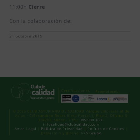
11:00h
Cierre
Con la colaboración de:
21 octubre 2015
Certificaciones
Promotores
© 2026 CLUB ASTURIANO DE CALIDAD Parque Empresarial de
Asipo · C/Secundino Roces Riera Portal 1, Piso 2, Oficina 3
33428 Llanera · Tlfn.:
985 980 188
·
infocalidad@clubcalidad.com
Aviso Legal
|
Política de Privacidad
|
Política de Cookies
|
Desarrollo y diseño:
PFS Grupo