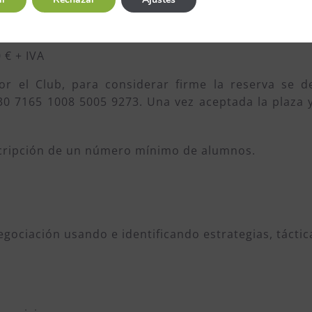
IVA
 € + IVA
r el Club, para considerar firme la reserva se 
30 7165 1008 5005 9273. Una vez aceptada la plaza y
nscripción de un número mínimo de alumnos.
ociación usando e identificando estrategias, táctic