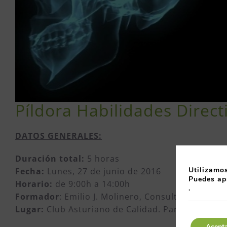
Píldora Habilidades Direc
DATOS GENERALES:
Duración total:
5 horas
Utilizamos
Fecha:
Lunes, 27 de junio de 2016
Puedes ap
Horario:
de 9:00h a 14:00h
.
Formador
: Emilio J. Molinero, Consultor de Form
Lugar:
Club Asturiano de Calidad. Parque Empresa
Acept