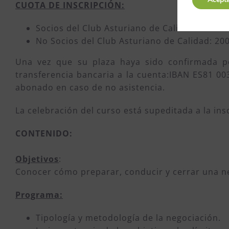
CUOTA DE INSCRIPCIÓN:
Socios del Club Asturiano de Calidad: 90 € + 
No Socios del Club Asturiano de Calidad: 200
Una vez que su plaza haya sido confirmada po
transferencia bancaria a la cuenta:IBAN ES81 00
abonado en caso de no asistencia.
La celebración del curso está supeditada a la i
CONTENIDO:
Objetivos
:
Conocer cómo preparar, conducir y cerrar una neg
Programa:
Tipología y metodología de la negociación.