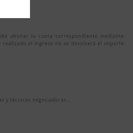
debe abonar la cuota correspondiente mediante
 realizado el ingreso no se devolverá el importe
as y técnicas negociadoras..