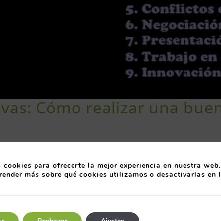
tivas: Cómo realizar una bue
 cookies para ofrecerte la mejor experiencia en nuestra web.
render más sobre qué cookies utilizamos o desactivarlas en 
astur.
rial de Asipo. C/Secundino Roces Riera, nº 1, 2ª pla
ar
Rechazar
Ajustes