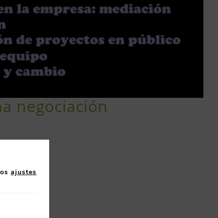
na negociación
los
ajustes
nta. Llanera