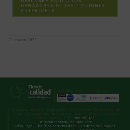
DESCUBRE AQUÍ A LOS
GANADORES DE LAS EDICIONES
ANTERIORES
21 marzo 2022
Certificaciones
Promotores
© 2026 CLUB ASTURIANO DE CALIDAD Parque Empresarial de
Asipo · C/Secundino Roces Riera Portal 1, Piso 2, Oficina 3
33428 Llanera · Tlfn.:
985 980 188
·
infocalidad@clubcalidad.com
Aviso Legal
|
Política de Privacidad
|
Política de Cookies
|
Desarrollo y diseño:
PFS Grupo