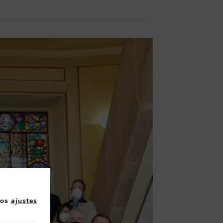
los
ajustes