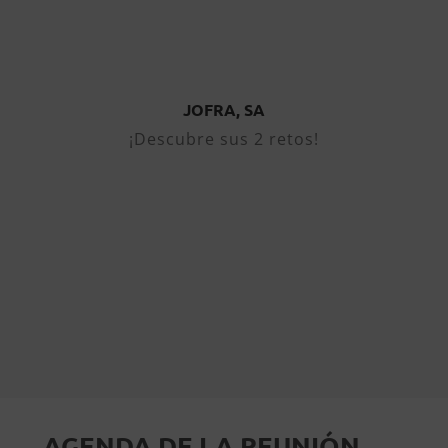
JOFRA, SA
Sistema digital innovador de
comunicación interna para
plantillas distribuidas y
JOFRA, SA
entornos multiubicación
¡Descubre sus 2 retos!
Sistema automatizado e
inteligente de control de acceso
a llaves y activos mediante
identificación digital
AGENDA DE LA REUNIÓN