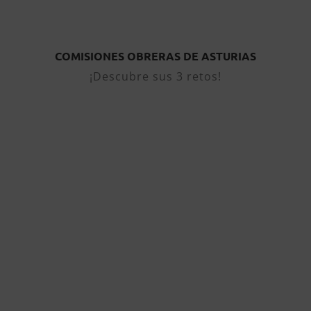
Automatización inteligente de
procesos administrativos para
entornos de trabajo digitales y
COMISIONES OBRERAS DE ASTURIAS
flexibles
¡Descubre sus 3 retos!
Sistema inteligente de
microcomunicación corporativa
en tiempo real en espacios de
tránsito
Modelo avanzado de análisis y
optimización energética basado
en datos