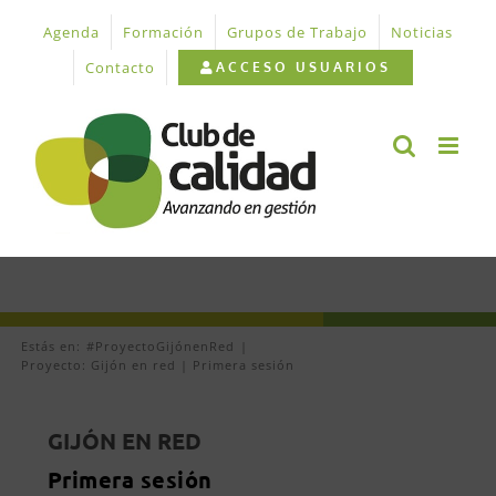
Saltar
Agenda
Formación
Grupos de Trabajo
Noticias
al
contenido
Contacto
ACCESO USUARIOS
Estás en:
#ProyectoGijónenRed
Proyecto: Gijón en red | Primera sesión
GIJÓN EN RED
Primera sesión