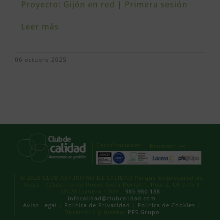
Proyecto: Gijón en red | Primera sesión
Leer más
06 octubre 2025
Certificaciones
Promotores
© 2026 CLUB ASTURIANO DE CALIDAD Parque Empresarial de
Asipo · C/Secundino Roces Riera Portal 1, Piso 2, Oficina 3
33428 Llanera · Tlfn.:
985 980 188
·
infocalidad@clubcalidad.com
Aviso Legal
|
Política de Privacidad
|
Política de Cookies
|
Desarrollo y diseño:
PFS Grupo