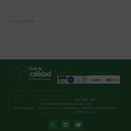
17 abril 2019
Certificaciones
Promotores
© 2026 CLUB ASTURIANO DE CALIDAD Parque Empresarial de
Asipo · C/Secundino Roces Riera Portal 1, Piso 2, Oficina 3
33428 Llanera · Tlfn.:
985 980 188
·
infocalidad@clubcalidad.com
Aviso Legal
|
Política de Privacidad
|
Política de Cookies
|
Desarrollo y diseño:
PFS Grupo
Instagram
LinkedIn
YouTube