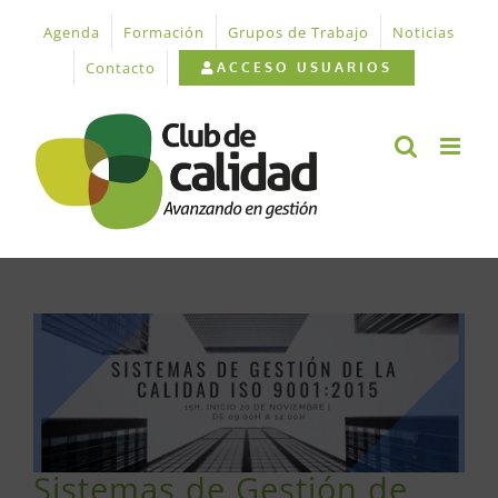
Saltar
Agenda
Formación
Grupos de Trabajo
Noticias
al
contenido
Contacto
ACCESO USUARIOS
Ver
imagen
más
grande
Sistemas de Gestión de