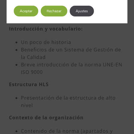
surgir en una experiencia de este tipo.
Aceptar
Rechazar
Ajustes
Programa:
Introducción y vocabulario:
Un poco de historia
Beneficios de un Sistema de Gestión de
la Calidad
Breve introducción de la norma UNE-EN
ISO 9000
Estructura HLS
Presentación de la estructura de alto
nivel
Contexto de la organización
Contenido de la norma (apartados y