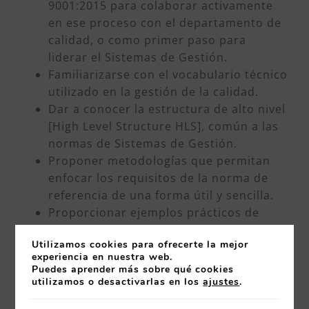
9001:2015 para colaborar activamente
en ese proceso con el departamento de
calidad, o como primer paso para
liderar el Sistemas de Gestión.
Familiarizarse con el vocabulario técnico
utilizado en la gestión de la calidad.
Dar a conocer la estructura de alto nivel
[High Level Structure HLS], común a las
normas de Sistemas de Gestión.
Proponer metodologías que permitan
enfocar los requisitos de la norma de
referencia de una forma útil y sencilla.
Proporcionar ejemplos prácticos de
implantación que permitan una mejor
Utilizamos cookies para ofrecerte la mejor
interpretación y entendimiento de los
experiencia en nuestra web.
requisitos normativos.
Puedes aprender más sobre qué cookies
Perfilar el proceso de implantación y
utilizamos o desactivarlas en los
ajustes
.
conocer las dificultades que pueden