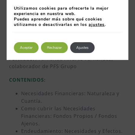
legales.
Utilizamos cookies para ofrecerte la mejor
experiencia en nuestra web.
Puedes aprender más sobre qué cookies
DATOS GENERALES:
utilizamos o desactivarlas en los
ajustes
.
Fecha:
jueves, 9 de marzo de 2017
Duración:
5 horas
Horario:
de 9:00h a 14:00h
Aceptar
Rechazar
Ajustes
Lugar:
Talud de la Ería, Oviedo
Formador:
Fernando Álvarez Fernández,
colaborador de PFS Grupo
CONTENIDOS:
Necesidades Financieras: Naturaleza y
Cuantía.
Como cubrir las Necesidades
Financieras: Fondos Propios / Fondos
Ajenos.
Endeudamiento: Necesidades y Efectos.