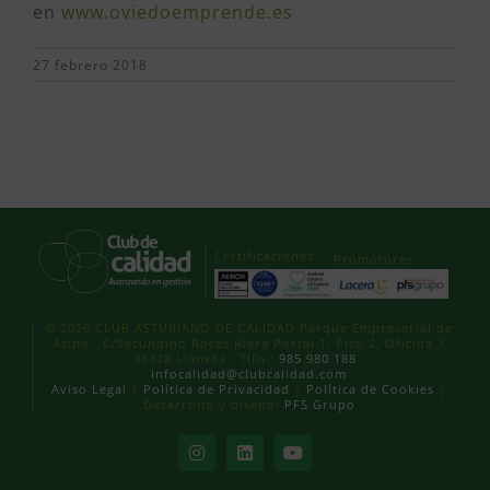
en
www.oviedoemprende.es
27 febrero 2018
Certificaciones
Promotores
© 2026 CLUB ASTURIANO DE CALIDAD Parque Empresarial de
Asipo · C/Secundino Roces Riera Portal 1, Piso 2, Oficina 3
33428 Llanera · Tlfn.:
985 980 188
·
infocalidad@clubcalidad.com
Aviso Legal
|
Política de Privacidad
|
Política de Cookies
|
Desarrollo y diseño:
PFS Grupo
Instagram
LinkedIn
YouTube