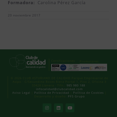
Formadora:
Carolina Pérez García
20 noviembre 2017
Certificaciones
Promotores
© 2026 CLUB ASTURIANO DE CALIDAD Parque Empresarial de
Asipo · C/Secundino Roces Riera Portal 1, Piso 2, Oficina 3
33428 Llanera · Tlfn.:
985 980 188
·
infocalidad@clubcalidad.com
Aviso Legal
|
Política de Privacidad
|
Política de Cookies
|
Desarrollo y diseño:
PFS Grupo
Instagram
LinkedIn
YouTube