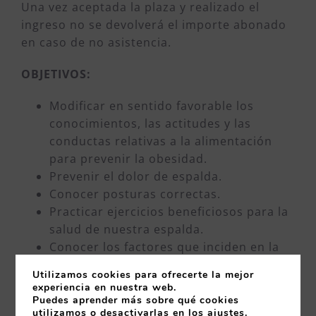
Una vez aceptada la plaza y realizado el
ingreso no se devolverá el importe abonado
en caso de no asistencia.
OBJETIVOS:
Modificar en sentido favorable los
conocimientos, las actitudes y las
conductas relativas a la alimentación
para prevenir la obesidad.
Prevenir el dolor de espalda.
Conocer posturas correctas.
Practicar ejercicios beneficiosos para la
salud de nuestra espalda.
Conocer los factores que inciden en la
calidad del sueño.
Utilizamos cookies para ofrecerte la mejor
Desarrollar estrategias que mejoren la
experiencia en nuestra web.
calidad de nuestro sueño.
Puedes aprender más sobre qué cookies
utilizamos o desactivarlas en los
ajustes
.