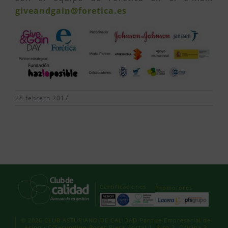
giveandgain@foretica.es
28 febrero 2017
Certificaciones
Promotores
© 2026 CLUB ASTURIANO DE CALIDAD Parque Empresarial de
Asipo · C/Secundino Roces Riera Portal 1, Piso 2, Oficina 3