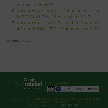
de marzo de 2017
Aprendemos sobre Financiación con
LABORAL KUTXA. 21 de abril de 2017
Aprendemos sobre Retos de la Industria
4.0 con PRODINTEC. 12 de mayo de 2017
03 febrero 2017
Certificaciones
Promotores
© 2026 CLUB ASTURIANO DE CALIDAD Parque Empresarial de
Asipo · C/Secundino Roces Riera Portal 1, Piso 2, Oficina 3
33428 Llanera · Tlfn.:
985 980 188
·