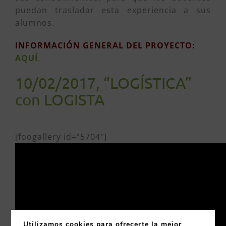
puedan trasladar esta experiencia a sus
alumnos.
INFORMACIÓN GENERAL DEL PROYECTO:
AQUÍ
.
10/02/2017, “LOGÍSTICA”
con LOGISTA
[foogallery id=”5704″]
Utilizamos cookies para ofrecerte la mejor