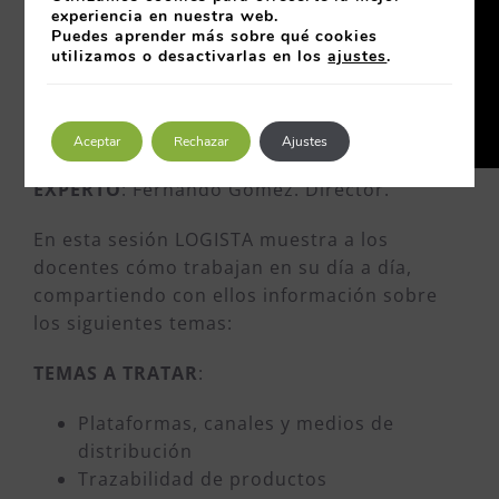
experiencia en nuestra web.
Puedes aprender más sobre qué cookies
utilizamos o desactivarlas en los
ajustes
.
Aceptar
Rechazar
Ajustes
EXPERTO
: Fernando Gómez. Director.
En esta sesión LOGISTA muestra a los
docentes cómo trabajan en su día a día,
compartiendo con ellos información sobre
los siguientes temas:
TEMAS A TRATAR
:
Plataformas, canales y medios de
distribución
Trazabilidad de productos