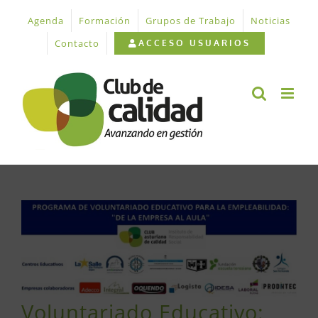
Saltar
Agenda
Formación
Grupos de Trabajo
Noticias
al
contenido
Contacto
ACCESO USUARIOS
Ver
imagen
más
grande
Voluntariado Educativo: