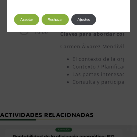
09:35
Gema Caramés Santabaya,
Aceptar
Rechazar
Ajustes
10:00
Claves para abordar con éxit
Carmen Álvarez Mendívil, Aud
El contexto de la organi
Contexto / Planificación:
Las partes interesadas: i
Consulta y participación
ACTIVIDADES RELACIONADAS