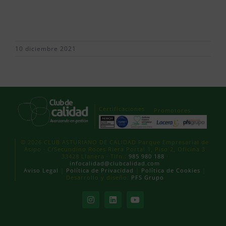
10 diciembre 2021
Certificaciones
Promotores
© 2026 CLUB ASTURIANO DE CALIDAD Parque Empresarial de
Asipo · C/Secundino Roces Riera Portal 1, Piso 2, Oficina 3
33428 Llanera · Tlfn.:
985 980 188
·
infocalidad@clubcalidad.com
Aviso Legal
|
Política de Privacidad
|
Política de Cookies
|
Desarrollo y diseño:
PFS Grupo
Instagram
LinkedIn
YouTube