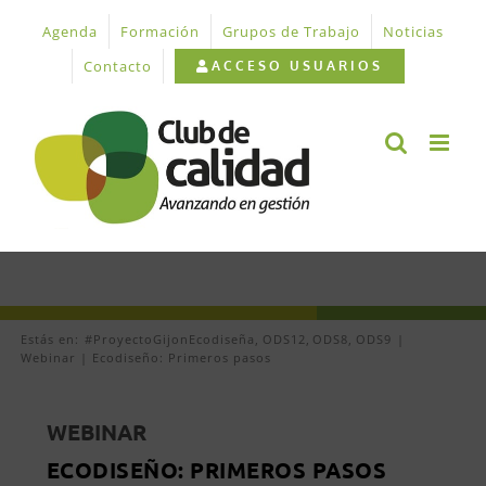
Saltar
Agenda
Formación
Grupos de Trabajo
Noticias
al
contenido
Contacto
ACCESO USUARIOS
Estás en:
#ProyectoGijonEcodiseña
ODS12
ODS8
ODS9
Webinar | Ecodiseño: Primeros pasos
WEBINAR
ECODISEÑO: PRIMEROS PASOS