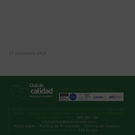
25 noviembre 2020
Certificaciones
Promotores
© 2026 CLUB ASTURIANO DE CALIDAD Parque Empresarial de
Asipo · C/Secundino Roces Riera Portal 1, Piso 2, Oficina 3
33428 Llanera · Tlfn.:
985 980 188
·
infocalidad@clubcalidad.com
Aviso Legal
|
Política de Privacidad
|
Política de Cookies
|
Desarrollo y diseño:
PFS Grupo