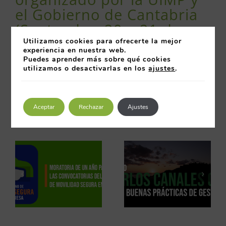
el Gobierno de Cantabria
(Santander, 20 y 21 de
julio 2015)
Utilizamos cookies para ofrecerte la mejor
experiencia en nuestra web.
Puedes aprender más sobre qué cookies
Ver noticia
aquí
.
utilizamos o desactivarlas en los
ajustes
.
20 julio 2015
Aceptar
Rechazar
Ajustes
Artículos relacionados