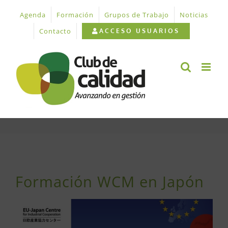
Saltar
Agenda
Formación
Grupos de Trabajo
Noticias
al
contenido
Contacto
ACCESO USUARIOS
Ver
imagen
Formación WCM en Japón
más
grande