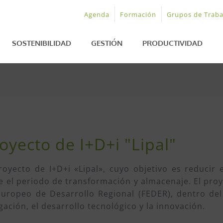
Agenda
Formación
Grupos de Traba
SOSTENIBILIDAD
GESTIÓN
PRODUCTIVIDAD
oyecto de I+D+i "Lipal"
oyecto de I+D+i «Lipal», cuyo objetivo es reducir
e el periodo de transformación y almacenaje. El pro
Europeo de Desarrollo Regional (FEDER), dentro de
gación, el desarrollo tecnológico y la innovación.