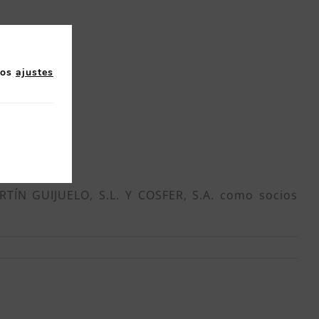
los
ajustes
RTÍN GUIJUELO, S.L. Y COSFER, S.A. como socios