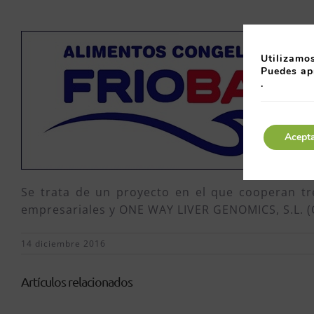
Utilizamos
Puedes ap
.
Acept
Se trata de un proyecto en el que cooperan tr
empresariales y ONE WAY LIVER GENOMICS, S.L. (
14 diciembre 2016
Artículos relacionados