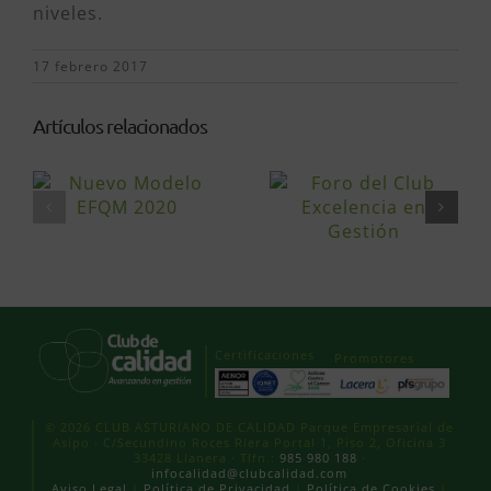
niveles.
17 febrero 2017
Artículos relacionados
Certificaciones
Promotores
© 2026 CLUB ASTURIANO DE CALIDAD Parque Empresarial de
Asipo · C/Secundino Roces Riera Portal 1, Piso 2, Oficina 3
33428 Llanera · Tlfn.:
985 980 188
·
infocalidad@clubcalidad.com
Aviso Legal
|
Política de Privacidad
|
Política de Cookies
|