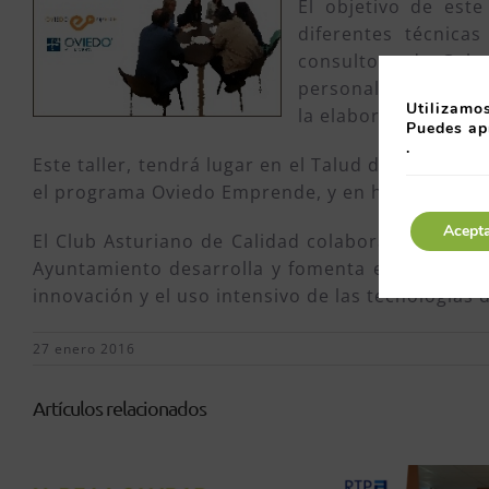
El objetivo de este
diferentes técnica
consultora de Gale
personal para asegu
Utilizamos
la elaboración perfi
Puedes ap
.
Este taller, tendrá lugar en el Talud de la Ería
el programa Oviedo Emprende, y en horario de 9:
Acept
El Club Asturiano de Calidad colabora, desde 20
Ayuntamiento desarrolla y fomenta el emprendi
innovación y el uso intensivo de las tecnologías 
27 enero 2016
Artículos relacionados