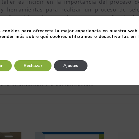
 taller es incidir en la importancia del proceso 
s y herramientas para realizar un proceso de sele
no Consulting, durante el mismo, se analizará cóm
rar la idoneidad de los trabajadores, cómo se estab
 cookies para ofrecerte la mejor experiencia en nuestra web.
les de puesto entre otros.
render más sobre qué cookies utilizamos o desactivarlas en 
, donde habitualmente se el Ayuntamiento desarrolla 
30h a 14:30h. Puede ver más información de este ta
ar
Rechazar
Ajustes
13, con el
Ayuntamiento de Oviedo
en el programa
miento para adaptarlo a las necesidades actuales y
de la información y la comunicación.