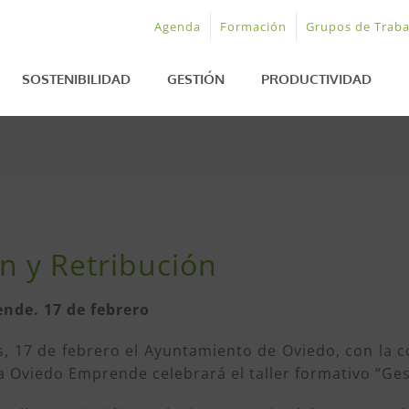
Agenda
Formación
Grupos de Traba
SOSTENIBILIDAD
GESTIÓN
PRODUCTIVIDAD
n y Retribución
nde. 17 de febrero
, 17 de febrero el Ayuntamiento de Oviedo, con la c
va Oviedo Emprende celebrará el taller formativo “Ges