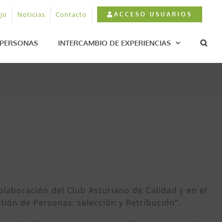
jo
Noticias
Contacto
ACCESO USUARIOS
PERSONAS
INTERCAMBIO DE EXPERIENCIAS
olaboración del Club Asturiano de Calidad y en el
tión de Personas: selección y Retribución”.