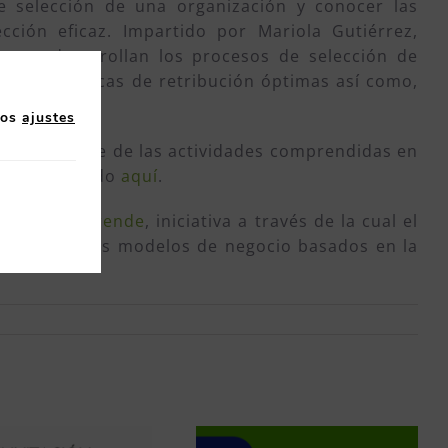
de selección de una organización y conocer las
cción eficaz. Impartido por Mariola Gutiérrez,
o se desarrollan los procesos de selección de
lecen políticas de retribución óptimas así como,
los
ajustes
la mayor parte de las actividades comprendidas en
ller pinchando
aquí
.
Oviedo Emprende
, iniciativa a través de la cual el
 a los nuevos modelos de negocio basados en la