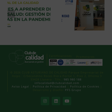
Certificaciones
Promotores
© 2026 CLUB ASTURIANO DE CALIDAD Parque Empresarial de
Asipo · C/Secundino Roces Riera Portal 1, Piso 2, Oficina 3
33428 Llanera · Tlfn.:
985 980 188
·
infocalidad@clubcalidad.com
Aviso Legal
|
Política de Privacidad
|
Política de Cookies
|
Desarrollo y diseño:
PFS Grupo
Instagram
LinkedIn
YouTube