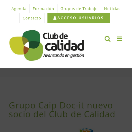
Saltar
Agenda
Formación
Grupos de Trabajo
Noticias
al
contenido
Contacto
ACCESO USUARIOS
Ver
imagen
Grupo Caip Doc-it nuevo
más
socio del Club de Calidad
grande