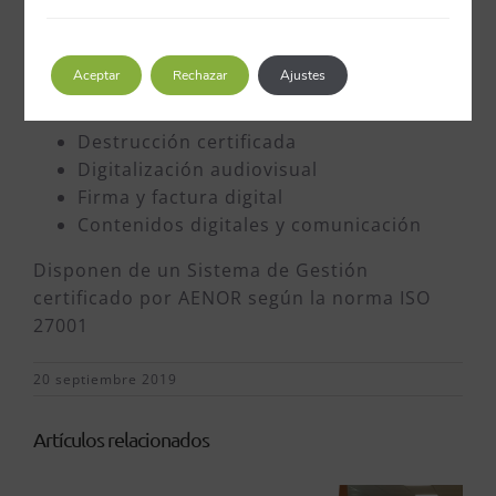
tipo de formatos, papel, fotografías,
libros, audiovisuales, etc
Sistemas de Gestión Documental
Aceptar
Rechazar
Ajustes
Organización de Archivos
Custodia de Archivos
Destrucción certificada
Digitalización audiovisual
Firma y factura digital
Contenidos digitales y comunicación
Disponen de un Sistema de Gestión
certificado por AENOR según la norma ISO
27001
20 septiembre 2019
Artículos relacionados