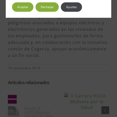
elaborará y difundirá un decálogo de
Aceptar
Rechazar
Ajustes
medidas obtenidas a partir de la
participación y se recogerán los residuos
peligrosos asociados a equipos eléctricos y
electrónicos generados en las viviendas de
los empleados, para gestionarlos de forma
adecuada y, en colaboración con la iniciativa
común de Cogersa, apoyar económicamente
a un fin social.
19 noviembre 2014
Artículos relacionados