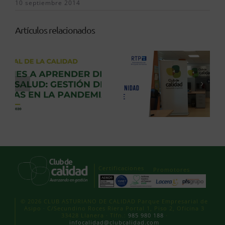
10 septiembre 2014
Artículos relacionados
Certificaciones
Promotores
© 2026 CLUB ASTURIANO DE CALIDAD Parque Empresarial de
Asipo · C/Secundino Roces Riera Portal 1, Piso 2, Oficina 3
33428 Llanera · Tlfn.:
985 980 188
·
infocalidad@clubcalidad.com