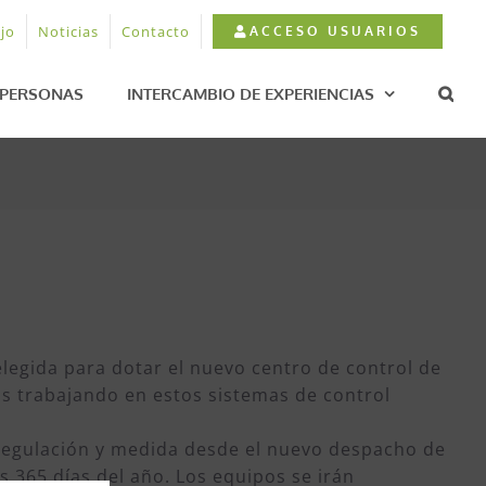
jo
Noticias
Contacto
ACCESO USUARIOS
PERSONAS
INTERCAMBIO DE EXPERIENCIAS
elegida para dotar el nuevo centro de control de
os trabajando en estos sistemas de control
e regulación y medida desde el nuevo despacho de
s 365 días del año. Los equipos se irán