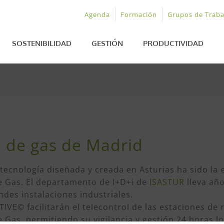
Agenda
Formación
Grupos de Traba
SOSTENIBILIDAD
GESTIÓN
PRODUCTIVIDAD
d de gas de Madrid
tecnología diseñada y creada en Asturias ha sido la 
e Gas. El departamento de I+D+i de
ISASTUR
lleva añ
des instalaciones industriales.
IVE© facilitarán el telecontrol de las estaciones d
 Gas, permitiendo su vigilancia y gestión 24 horas lo