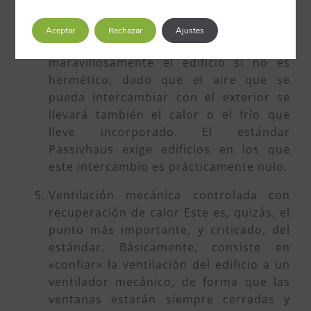
puentes térmicos.
Aceptar
Rechazar
Ajustes
Hermeticidad. De nada sirve aislar
maravillosamente el edificio si no es
hermético, dado que el aire que se
pueda intercambiar con el exterior se
llevará también el calor o el frío que
lleve incorporado. El estándar
Passivhaus exige edificios en los que
este intercambio es prácticamente nulo.
Ventilación mecánica controlada con
recuperación de calor Este es, quizás, el
punto más importante, y criticado, del
estándar. Básicamente, consiste en
«confiar» la ventilación del edificio a un
ventilador mecánico, de forma que las
ventanas estarán siempre cerradas y