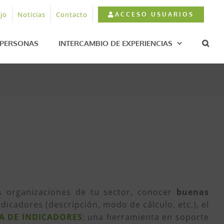
jo
Noticias
Contacto
ACCESO USUARIOS
PERSONAS
INTERCAMBIO DE EXPERIENCIAS
 organizaciones de tu sector, conocer
buenas
icadores (descripción, modo de cálculo, etc.), el
A DE INDICADORES
: una herramienta en soporte