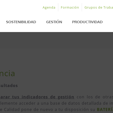
Agenda
Formación
Grupos de Traba
SOSTENIBILIDAD
GESTIÓN
PRODUCTIVIDAD
ncia
sultados
arar tus indicadores de gestión
con los de otras
emente acceder a una base de datos detallada de ind
e Calidad pone de nuevo a tu disposición su
BATERÍ