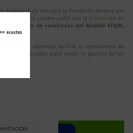
 de
Euskalit
(País Vasco) y la
Fundación Navarra por
s, gracias a la colaboración con la
Asociación de
la estructura de resultados del Modelo EFQM
,
los
ajustes
 tienen como objetivos facilitar el intercambio de
os datos utilizados para medir la gestión de las