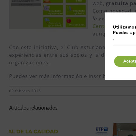
web,
gratuita pa
Como novedad, e
la Excelencia
, de
Centros de Exce
Utilizamos
Puedes ap
aunque es válida
.
Con esta iniciativa, el Club Asturiano de Calidad
experiencias entre sus socios y la detección de
Acept
organizaciones.
Puedes ver más información e inscribirte,
antes 
03 febrero 2016
Artículos relacionados