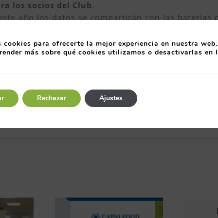
ra los socios del Club
.
ste año los datos se compartirán con las baterías
 modo que las comparaciones serán más ricas y útile
lencia (CEX)
. La herramienta está diseñada
según 
 cookies para ofrecerte la mejor experiencia en nuestra web.
render más sobre qué cookies utilizamos o desactivarlas en 
 para cualquier organización.
, Euskalit y la Fundación Navarra por la Excelencia,
 buenas prácticas, así como mejorar la calidad de l
ar
Rechazar
Ajustes
del 15 de febrero
, pinchando
aquí
.