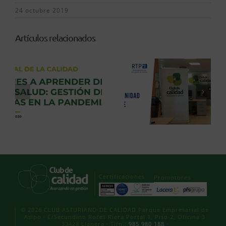
24 octubre 2019
Artículos relacionados
Certificaciones
Promotores
© 2026 CLUB ASTURIANO DE CALIDAD Parque Empresarial de
Asipo · C/Secundino Roces Riera Portal 1, Piso 2, Oficina 3
33428 Llanera · Tlfn.:
985 980 188
·