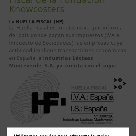
Knowcosters
La HUELLA FISCAL (HF)
La Huella Fiscal es un distintivo que informa
del país donde pagan sus impuestos (IVA e
Impuesto de Sociedades) las empresas cuya
actividad implique transacciones económicas
en España, e
Industrias Lácteas
Monteverde, S.A. ya cuenta con el suyo.