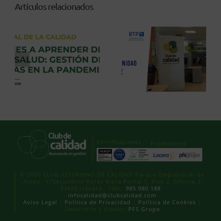
Artículos relacionados
Certificaciones
Promotores
© 2026 CLUB ASTURIANO DE CALIDAD Parque Empresarial de
Asipo · C/Secundino Roces Riera Portal 1, Piso 2, Oficina 3
33428 Llanera · Tlfn.:
985 980 188
·
infocalidad@clubcalidad.com
Aviso Legal
|
Política de Privacidad
|
Política de Cookies
|
Desarrollo y diseño:
PFS Grupo