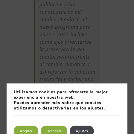
población y las
consecuencias del
cambio climático. El
nuevo programa para
2021 – 2027 incluye
como ejes prioritarios:
la preservación del
capital natural frente
al cambio climático y
así reforzar la cohesión
territorial y social; una
Europa más inteligente
Utilizamos cookies para ofrecerte la mejor
y más innovadora en
experiencia en nuestra web.
cuanto a
Puedes aprender más sobre qué cookies
utilizamos o desactivarlas en los
ajustes
.
competitividad
empresarial y una
Europa más verde en
biodiversidad y en
Aceptar
Rechazar
Ajustes