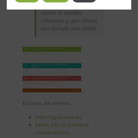
cuanto a la lucha
contra el cambio
climático; y, por último,
una Europa más social.
Enlaces de interés:
interreg-sudoe.eu
Texto oficial primera
convocatoria