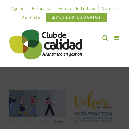
Saltar
Agenda
Formación
Grupos de Trabajo
Noticias
al
contenido
Contacto
ACCESO USUARIOS
Ver
imagen
más
grande