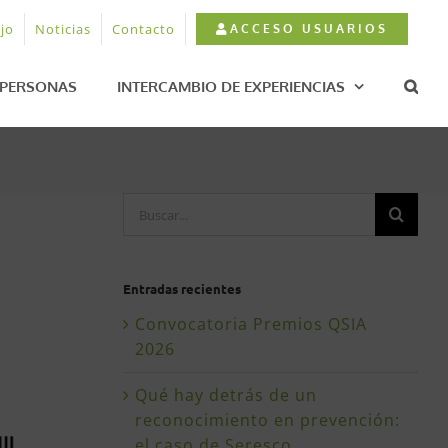
jo
Noticias
Contacto
ACCESO USUARIOS
PERSONAS
INTERCAMBIO DE EXPERIENCIAS
Buscar:
Entradas recientes
Convocatoria Premios QSIA
2026
Qué hay detrás de un
reconocimiento en prevención:
el caso de Seresco