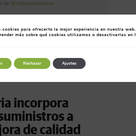
ón de
@clubcalidadcom
rocesos para ser más eficientes y mejorar
a los usuarios
#Calidad
 cookies para ofrecerte la mejor experiencia en nuestra web.
render más sobre qué cookies utilizamos o desactivarlas en 
ario San Agustín en
@AytoAviles
tter.com/4jr621dlYI
@astursalud)
June 11, 2021
ar
Rechazar
Ajustes