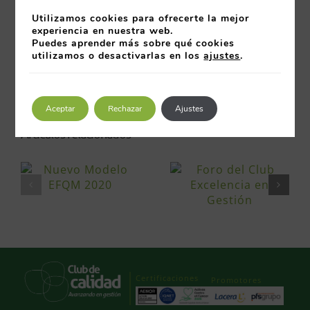
Utilizamos cookies para ofrecerte la mejor
Ponente:
Dª. Trinidad Morón Mesa,
experiencia en nuestra web.
Puedes aprender más sobre qué cookies
Coordinadora de Proyectos Sociales,
utilizamos o desactivarlas en los
ajustes
.
Diversidad y Teletrabajo
20 junio 2013
Aceptar
Rechazar
Ajustes
Artículos relacionados
Certificaciones
Promotores