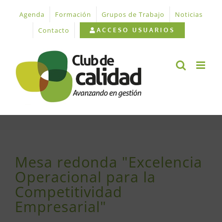
Saltar
Agenda
Formación
Grupos de Trabajo
Noticias
al
contenido
Contacto
ACCESO USUARIOS
Mesa redonda "Excelencia
Operacional para la
Competitividad
Empresarial"