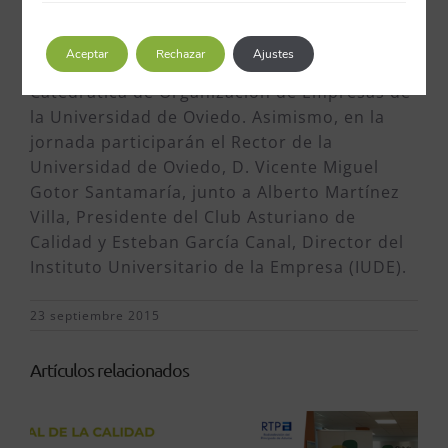
I+D+i y Mejora Continua de EDP – HC Energía
y José Antonio Camblor, Director de ENCE
Aceptar
Rechazar
Ajustes
Navia, moderados por Lucía Avella Camarero,
Catedrática de Organización de Empresas de
la Universidad de Oviedo. Asimismo, en la
jornada participarán el Rector de la
Universidad de Oviedo, D. Vicente Miguel
Gotor Santamaría, junto a Alberto Martínez
Villa, Presidente del Club Asturiano de
Calidad y Esteban García Canal, Director del
Instituto Universitario de la Empresa (IUDE).
23 septiembre 2015
Artículos relacionados