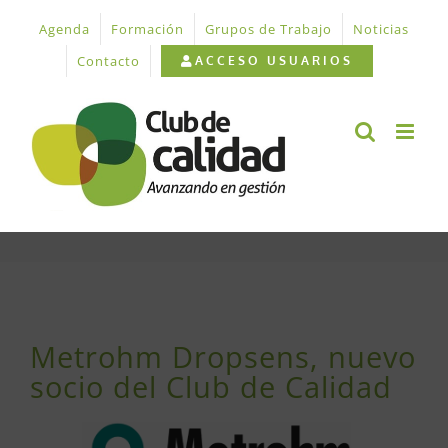
Saltar
Agenda
Formación
Grupos de Trabajo
Noticias
al
contenido
Contacto
ACCESO USUARIOS
Ver
imagen
Metrohm Dropsens, nuevo
más
socio del Club de Calidad
grande