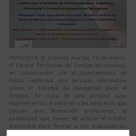
09/03/2018. El próximo martes, 13 de marzo,
el Centro Territorial de Fundae en Asturias,
en colaboración con el Ayuntamiento de
Avilés celebrará una jornada informativa
sobre el Sistema de Formación para el
Empleo. Se trata de una jornada cuyo
objetivo es dar a conocer a las empresas que
cotizan por formación profesional, la
posibilidad que tienen de utilizar el crédito
disponible para formar a sus trabajadores,
los trámites necesarios para gestionarlo