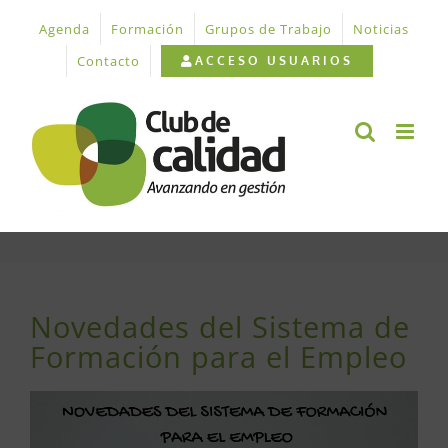
Saltar
Agenda
Formación
Grupos de Trabajo
Noticias
al
contenido
Contacto
ACCESO USUARIOS
Novedades del Sistema de
Formación para el Empleo