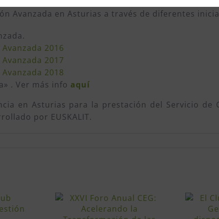
ón Avanzada en Asturias a través de diferentes inicia
nzada.
n Avanzada 2016
n Avanzada 2017
n Avanzada 2018
» . Ver más info
aquí
ncia en Asturias para la prestación del Servicio de 
rrollado por EUSKALIT.