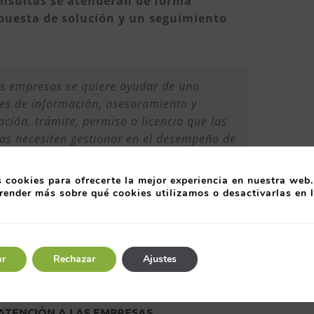
onsultas se atenderán de forma
opuesta de solución y un seguimiento
las empresas se quiere ayudar de una
res de información, asesoramiento y
ación, trámite, permiso o licencia que las
as necesiten gestionar en el desempeño de
diación dentro del Principado se unirán las
istraciones cuando sea necesario.
 cookies para ofrecerte la mejor experiencia en nuestra web.
render más sobre qué cookies utilizamos o desactivarlas en 
ar
Rechazar
Ajustes
 ATENCIÓN A LAS EMPRESAS