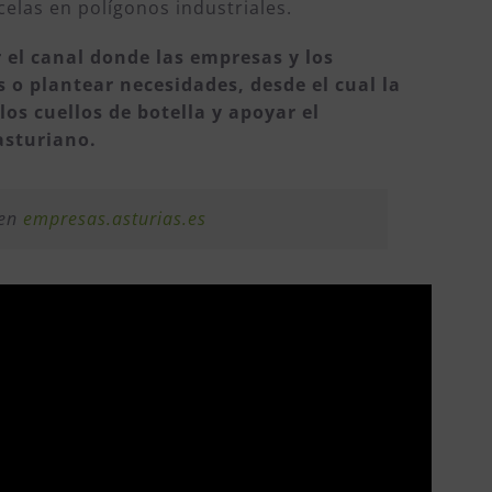
celas en polígonos industriales.
r el canal donde las empresas y los
o plantear necesidades, desde el cual la
los cuellos de botella y apoyar el
asturiano.
 en
empresas.asturias.es