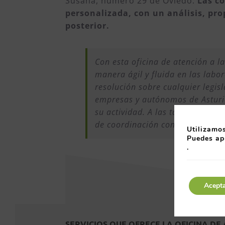
Susana, número 29 de Oviedo.
Las c
personalizada, con un análisis, pr
posterior.
Con esta oficina de atención a 
manera ágil y fluida en las labo
resolución sobre cualquier legisl
empresas y autónomos de Asturi
su actividad. A las tareas de me
de coordinación con otras admin
Utilizamos
Puedes ap
.
Acept
SERVICIOS QUE OFRECE LA OFICINA DE