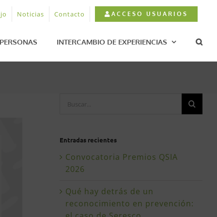
jo
Noticias
Contacto
ACCESO USUARIOS
PERSONAS
INTERCAMBIO DE EXPERIENCIAS
Buscar:
Entradas recientes
Convocatoria Premios QSIA
2026
Qué hay detrás de un
reconocimiento en prevención:
el caso de Seresco