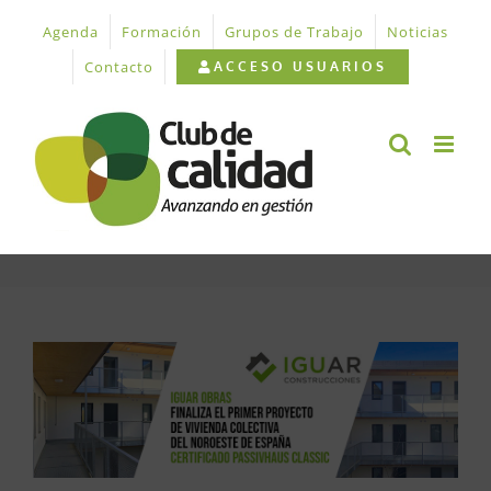
Saltar
Agenda
Formación
Grupos de Trabajo
Noticias
al
contenido
Contacto
ACCESO USUARIOS
Ver
imagen
más
grande