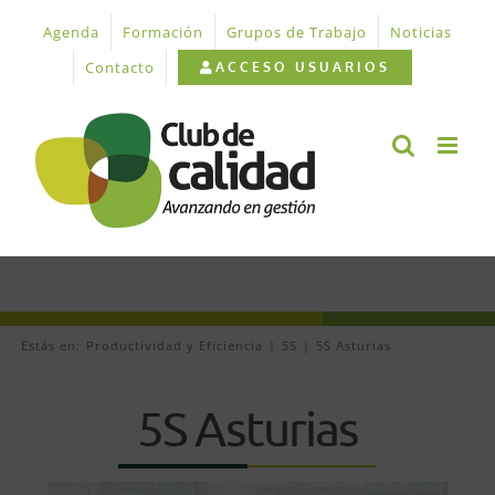
Saltar
Agenda
Formación
Grupos de Trabajo
Noticias
al
contenido
Contacto
ACCESO USUARIOS
Estás en:
Productividad y Eficiencia
5S
5S Asturias
5S Asturias