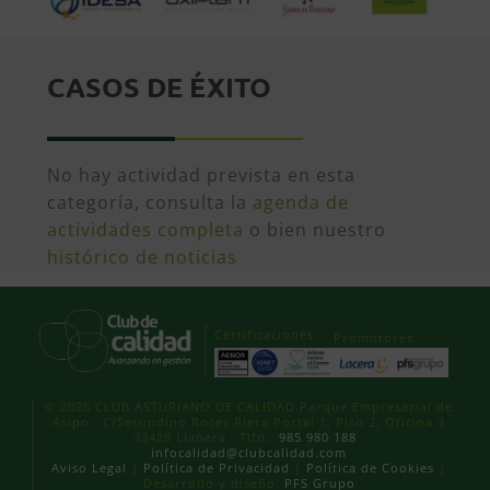
CASOS DE ÉXITO
No hay actividad prevista en esta
categoría, consulta la
agenda de
actividades completa
o bien nuestro
histórico de noticias
Certificaciones
Promotores
© 2026 CLUB ASTURIANO DE CALIDAD Parque Empresarial de
Asipo · C/Secundino Roces Riera Portal 1, Piso 2, Oficina 3
33428 Llanera · Tlfn.:
985 980 188
·
infocalidad@clubcalidad.com
Aviso Legal
|
Política de Privacidad
|
Política de Cookies
|
Desarrollo y diseño:
PFS Grupo