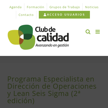
Saltar
Agenda
Formación
Grupos de Trabajo
Noticias
al
contenido
Contacto
ACCESO USUARIOS
Programa Especialista en
Dirección de Operaciones
y Lean Seis Sigma (2ª
edición)