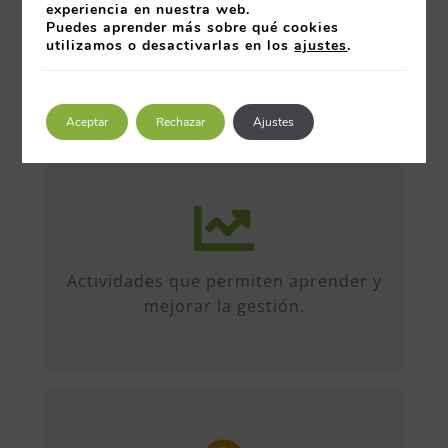
experiencia en nuestra web.
Puedes aprender más sobre qué cookies
utilizamos o desactivarlas en los
ajustes
.
Aceptar
Rechazar
Ajustes
Más de 50 iniciativas anuales de
formato diverso, sobre múltiples
temas. Conferencias, talleres,
Actividades que permiten aprender y
formación, etc...
mejorar la gestión.
Entre organizaciones, directivos y