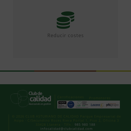
Mediante iniciativas colaborativas y
diseñando propuestas.
Reducir costes
Certificaciones
Promotores
© 2026 CLUB ASTURIANO DE CALIDAD Parque Empresarial de
Asipo · C/Secundino Roces Riera Portal 1, Piso 2, Oficina 3
33428 Llanera · Tlfn.:
985 980 188
·
infocalidad@clubcalidad.com