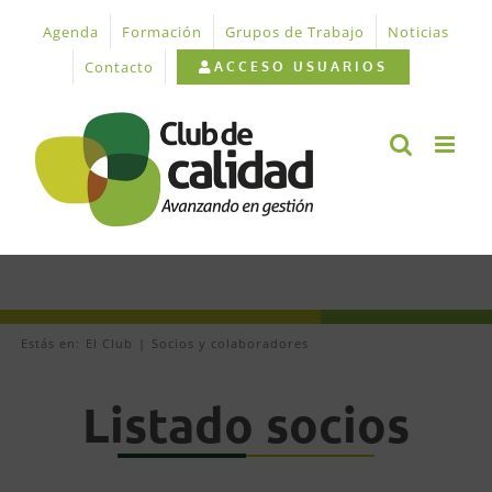
Saltar
Agenda
Formación
Grupos de Trabajo
Noticias
al
contenido
Contacto
ACCESO USUARIOS
Estás en:
El Club
Socios y colaboradores
Listado socios