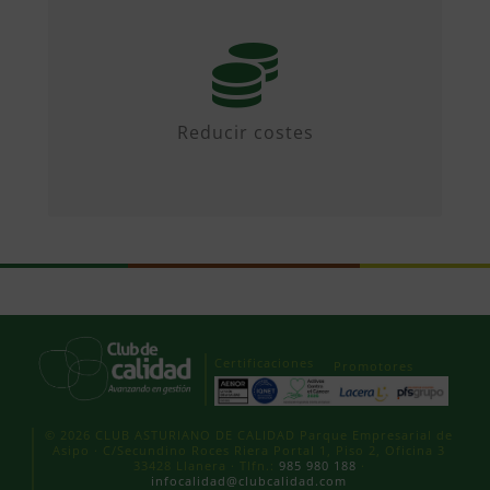
Mediante iniciativas colaborativas y
diseñando propuestas.
Reducir costes
Certificaciones
Promotores
© 2026 CLUB ASTURIANO DE CALIDAD Parque Empresarial de
Asipo · C/Secundino Roces Riera Portal 1, Piso 2, Oficina 3
33428 Llanera · Tlfn.:
985 980 188
·
infocalidad@clubcalidad.com