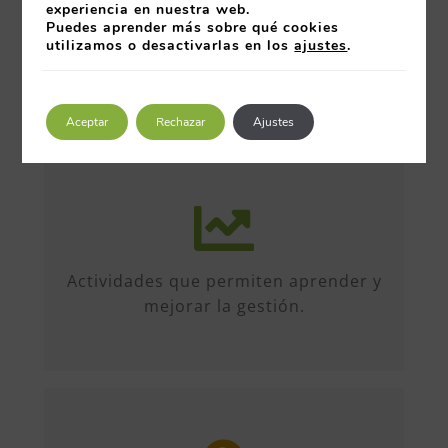
experiencia en nuestra web.
Puedes aprender más sobre qué cookies
utilizamos o desactivarlas en los
ajustes
.
Aceptar
Rechazar
Ajustes
Más de 50 iniciativas anuales de
formato diverso, sobre múltiples
temas. Conferencias, talleres,
Actividades que permiten aprender y
formación, etc...
mejorar la gestión.
Entre organizaciones, directivos y