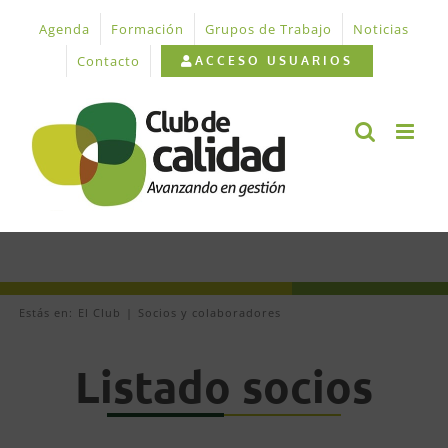
Saltar
Agenda
Formación
Grupos de Trabajo
Noticias
al
contenido
Contacto
ACCESO USUARIOS
Estás en:
El Club
Socios y colaboradores
Listado socios