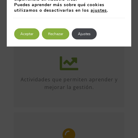
Puedes aprender más sobre qué cookies
utilizamos o desactivarlas en los
ajustes
.
Aceptar
Rechazar
Ajustes
Más de 50 iniciativas anuales de
formato diverso, sobre múltiples
temas. Conferencias, talleres,
Actividades que permiten aprender y
formación, etc...
mejorar la gestión.
Entre organizaciones, directivos y
profesionales. Encuentros entre