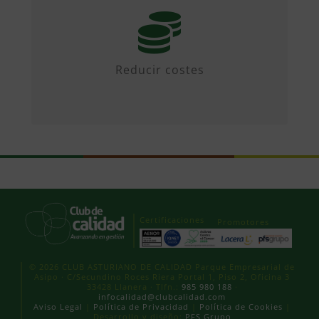
Mediante iniciativas colaborativas y
diseñando propuestas.
Reducir costes
Certificaciones
Promotores
© 2026 CLUB ASTURIANO DE CALIDAD Parque Empresarial de
Asipo · C/Secundino Roces Riera Portal 1, Piso 2, Oficina 3
33428 Llanera · Tlfn.:
985 980 188
·
infocalidad@clubcalidad.com
Aviso Legal
|
Política de Privacidad
|
Política de Cookies
|
Desarrollo y diseño:
PFS Grupo