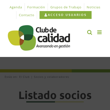
Saltar
Agenda
Formación
Grupos de Trabajo
Noticias
al
contenido
Contacto
ACCESO USUARIOS
Estás en:
El Club
Socios y colaboradores
Listado socios