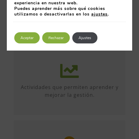
experiencia en nuestra web.
Puedes aprender más sobre qué cookies
utilizamos o desactivarlas en los
ajustes
.
Aceptar
Rechazar
Ajustes
Más de 50 iniciativas anuales de
formato diverso, sobre múltiples
temas. Conferencias, talleres,
Actividades que permiten aprender y
formación, etc...
mejorar la gestión.
Entre organizaciones, directivos y