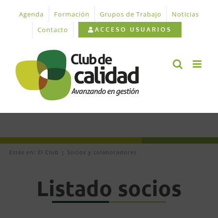
Saltar
Agenda
Formación
Grupos de Trabajo
Noticias
al
contenido
Contacto
ACCESO USUARIOS
Estás en:
El Club
Socios y colaboradores
Listado socios