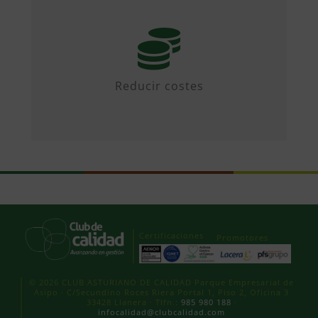
Mediante iniciativas colaborativas y
diseñando propuestas.
Reducir costes
Certificaciones
Promotores
© 2026 CLUB ASTURIANO DE CALIDAD Parque Empresarial de
Asipo · C/Secundino Roces Riera Portal 1, Piso 2, Oficina 3
33428 Llanera · Tlfn.:
985 980 188
·
infocalidad@clubcalidad.com