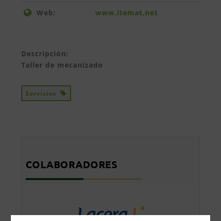
Web:
www.itemat.net
Descripción:
Taller de mecanizado
Servicios
COLABORADORES