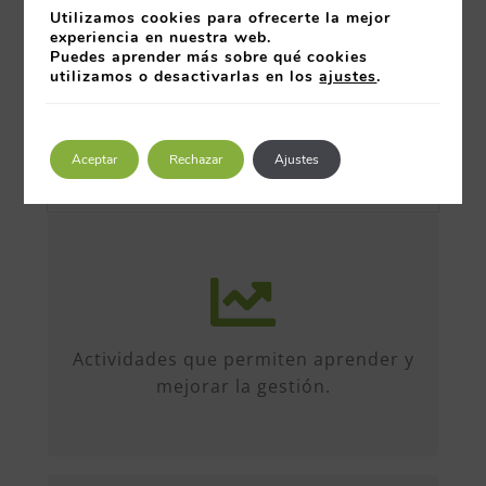
Utilizamos cookies para ofrecerte la mejor
experiencia en nuestra web.
Puedes aprender más sobre qué cookies
utilizamos o desactivarlas en los
ajustes
.
Aceptar
Rechazar
Ajustes
Más de 50 iniciativas anuales de
formato diverso, sobre múltiples
temas. Conferencias, talleres,
Actividades que permiten aprender y
formación, etc...
mejorar la gestión.