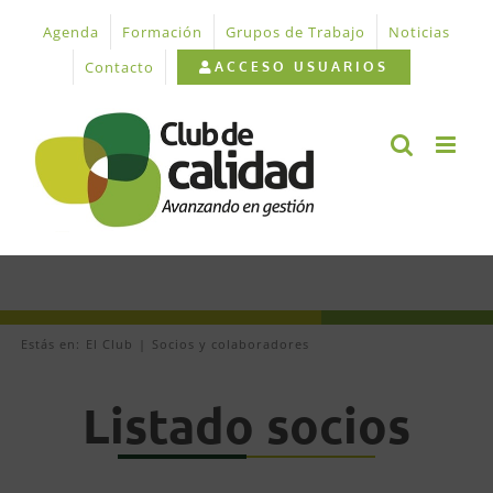
Saltar
Agenda
Formación
Grupos de Trabajo
Noticias
al
contenido
Contacto
ACCESO USUARIOS
Estás en:
El Club
Socios y colaboradores
Listado socios