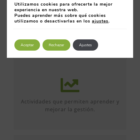
Utilizamos cookies para ofrecerte la mejor
experiencia en nuestra web.
Puedes aprender más sobre qué cookies
utilizamos o desactivarlas en los
ajustes
.
Aceptar
Rechazar
Ajustes
Más de 50 iniciativas anuales de
formato diverso, sobre múltiples
temas. Conferencias, talleres,
Actividades que permiten aprender y
formación, etc...
mejorar la gestión.