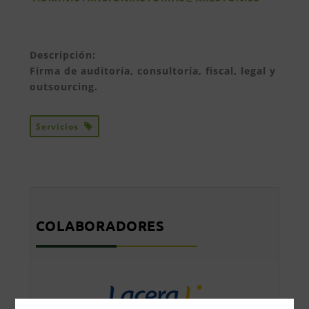
Descripción:
Firma de auditoría, consultoría, fiscal, legal y
outsourcing.
Servicios
COLABORADORES