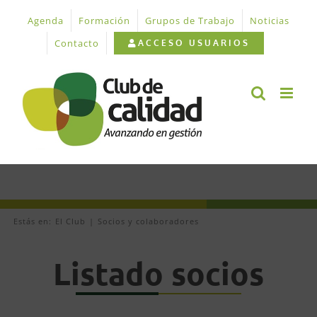
Saltar
Agenda
Formación
Grupos de Trabajo
Noticias
al
contenido
Contacto
ACCESO USUARIOS
Estás en:
El Club
Socios y colaboradores
Listado socios