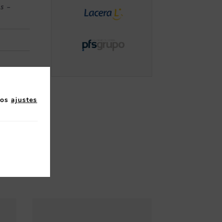
s –
los
ajustes
lativo.