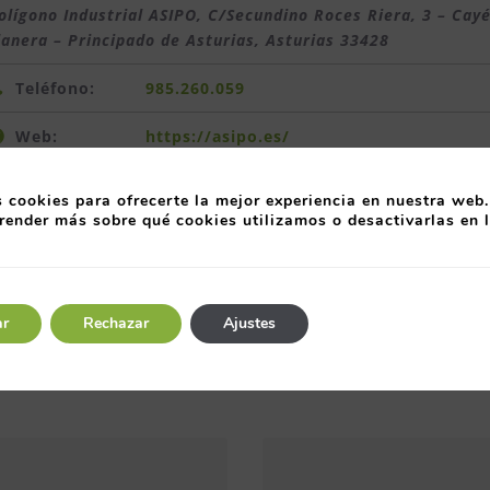
olígono Industrial ASIPO, C/Secundino Roces Riera, 3 – Cayé
lanera – Principado de Asturias
,
Asturias
33428
Teléfono:
985.260.059
Web:
https://asipo.es/
 cookies para ofrecerte la mejor experiencia en nuestra web.
render más sobre qué cookies utilizamos o desactivarlas en 
vas industrias, comercios... sin ánimo de lucro ni especu
ar
Rechazar
Ajustes
Entre organizaciones,
A través de