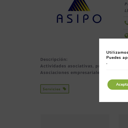
P
L
Utilizamos
Puedes ap
Descripción:
.
Actividades asociativas, promoción nue
Asociaciones empresariales o técnicas
Acept
Servicios