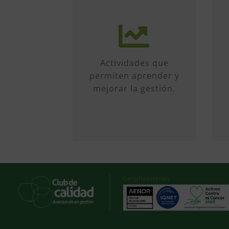
Más de 50 iniciativas
anuales de formato
diverso, sobre
múltiples temas.
Actividades que
Conferencias, talleres,
permiten aprender y
formación, etc...
mejorar la gestión.
Certificaciones