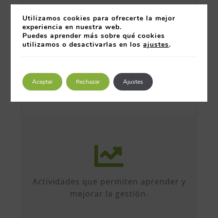
Utilizamos cookies para ofrecerte la mejor
experiencia en nuestra web.
Puedes aprender más sobre qué cookies
utilizamos o desactivarlas en los
ajustes
.
Aceptar
Rechazar
Ajustes
Más de 50 iniciativas anuales de
formato diverso, sobre múltiples
temas. Conferencias, talleres,
Actividades que permiten aprender y
formación, etc...
mejorar la gestión.