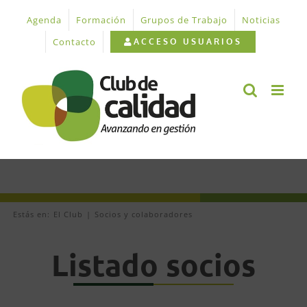
Saltar
Agenda
Formación
Grupos de Trabajo
Noticias
al
contenido
Contacto
ACCESO USUARIOS
Estás en:
El Club
Socios y colaboradores
Listado socios