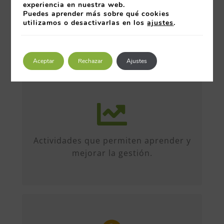
experiencia en nuestra web.
Puedes aprender más sobre qué cookies
utilizamos o desactivarlas en los
ajustes
.
Aceptar
Rechazar
Ajustes
Más de 50 iniciativas anuales de
formato diverso, sobre múltiples
temas. Conferencias, talleres,
Actividades que permiten aprender y
formación, etc...
mejorar la gestión.
Entre organizaciones, directivos y