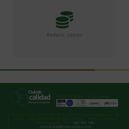
Mediante iniciativas colaborativas y
diseñando propuestas.
Reducir costes
Certificaciones
Promotores
© 2026 CLUB ASTURIANO DE CALIDAD Parque Empresarial de
Asipo · C/Secundino Roces Riera Portal 1, Piso 2, Oficina 3
33428 Llanera · Tlfn.:
985 980 188
·
infocalidad@clubcalidad.com