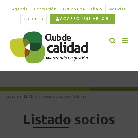
Saltar
Agenda
Formación
Grupos de Trabajo
Noticias
al
contenido
Contacto
ACCESO USUARIOS
Estás en:
El Club
Socios y colaboradores
Listado socios